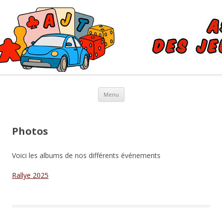
AJT – Association de Jeux
Association des Jeux Touristiques et de tables
Touristiques et de Tables à
Buschwiller et Saint-Louis
Aller au contenu principal
Menu
Photos
Voici les albums de nos différents événements
Rallye 2025