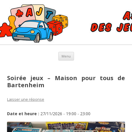
AJT – Association de Jeux
Association des Jeux Touristiques et de tables
Touristiques et de Tables à
Buschwiller et Saint-Louis
Aller au contenu principal
Menu
Soirée jeux – Maison pour tous de
Bartenheim
Laisser une réponse
Date et heure :
27/11/2026 - 19:00 - 23:00