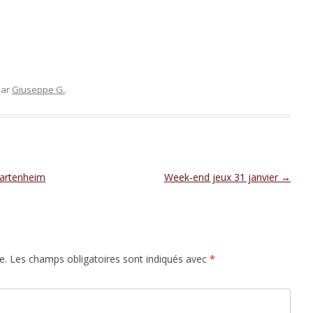
par
Giuseppe G.
.
Bartenheim
Week-end jeux 31 janvier
→
e.
Les champs obligatoires sont indiqués avec
*