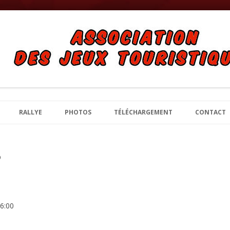
bles
 Jeux Touristiques et de Tables à B
Aller au contenu principal
RALLYE
PHOTOS
TÉLÉCHARGEMENT
CONTACT
6
16:00