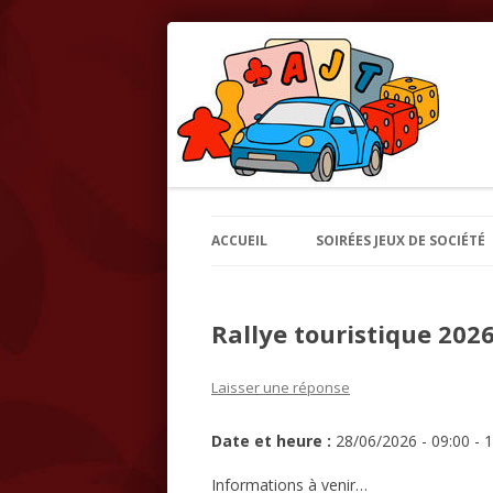
Association des Jeux Touristiques et de ta
AJT – Association de
ACCUEIL
SOIRÉES JEUX DE SOCIÉTÉ
Rallye touristique 202
Laisser une réponse
Date et heure :
28/06/2026 - 09:00 - 
Informations à venir…