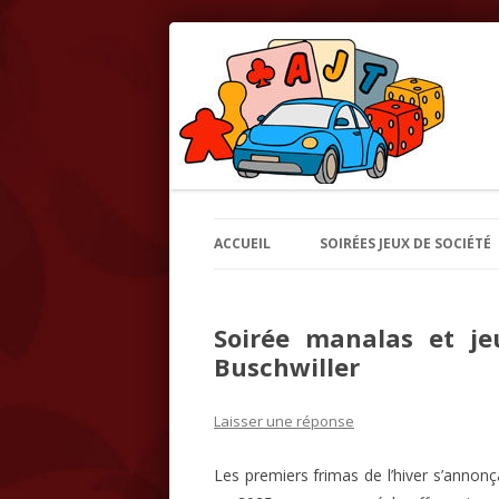
Association des Jeux Touristiques et de ta
AJT – Association de
ACCUEIL
SOIRÉES JEUX DE SOCIÉTÉ
Soirée manalas et j
Buschwiller
Laisser une réponse
Les premiers frimas de l’hiver s’anno