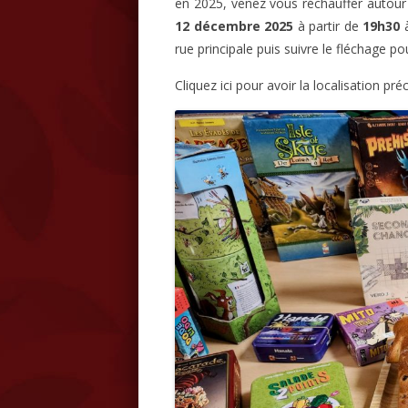
en 2025, venez vous réchauffer autou
12 décembre 2025
à partir de
19h30
à
rue principale puis suivre le fléchage po
Cliquez ici pour avoir la localisation pré