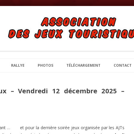
bles
 Jeux Touristiques et de Tables à B
Aller au contenu principal
RALLYE
PHOTOS
TÉLÉCHARGEMENT
CONTACT
eux – Vendredi 12 décembre 2025 –
nçant … et pour la dernière soirée jeux organisée par les AJTs