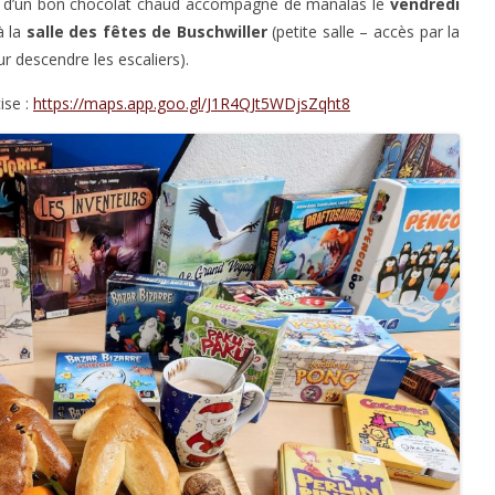
r d’un bon chocolat chaud accompagné de manalas le
vendredi
 la
salle des fêtes de Buschwiller
(petite salle – accès par la
ur descendre les escaliers).
cise :
https://maps.app.goo.gl/J1R4QJt5WDjsZqht8