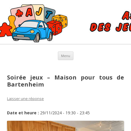
AJT – Association de Jeux
Association des Jeux Touristiques et de tables
Touristiques et de Tables à
Buschwiller et Saint-Louis
Aller au contenu principal
Menu
Soirée jeux – Maison pour tous de
Bartenheim
Laisser une réponse
Date et heure :
29/11/2024 - 19:30 - 23:45